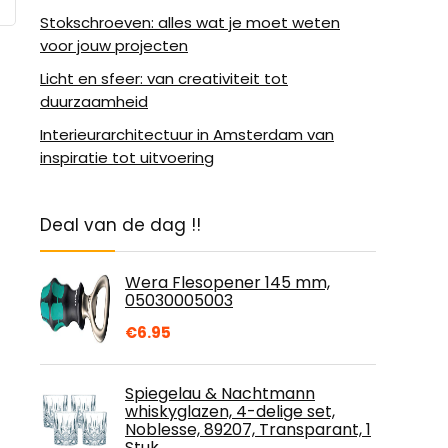
Stokschroeven: alles wat je moet weten
voor jouw projecten
Licht en sfeer: van creativiteit tot
duurzaamheid
Interieurarchitectuur in Amsterdam van
inspiratie tot uitvoering
Deal van de dag !!
Wera Flesopener 145 mm,
05030005003
€
6.95
Spiegelau & Nachtmann
whiskyglazen, 4-delige set,
Noblesse, 89207, Transparant, 1
Stuk