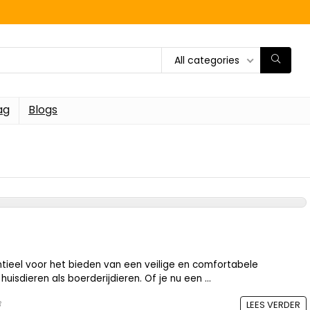
All categories
ag
Blogs
entieel voor het bieden van een veilige en comfortabele
isdieren als boerderijdieren. Of je nu een ...
3
LEES VERDER