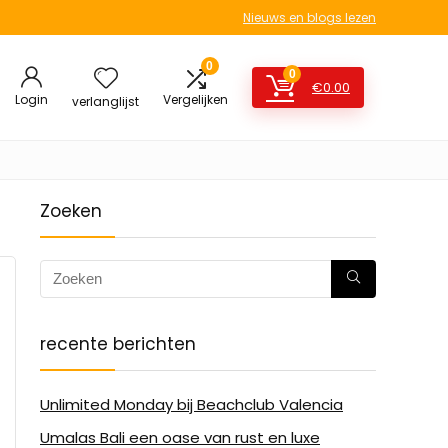
Nieuws en blogs lezen
0
0
€
0.00
Login
Vergelijken
verlanglijst
Zoeken
recente berichten
Unlimited Monday bij Beachclub Valencia
Umalas Bali een oase van rust en luxe