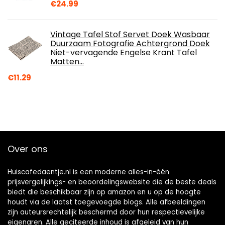
€
24.99
Vintage Tafel Stof Servet Doek Wasbaar
Duurzaam Fotografie Achtergrond Doek
Niet-vervagende Engelse Krant Tafel
Matten…
€
11.29
Over ons
Huiscafedaentje.nl is een moderne alles-in-één
prijsvergelijkings- en beoordelingswebsite die de beste deals
biedt die beschikbaar zijn op amazon en u op de hoogte
houdt via de laatst toegevoegde blogs. Alle afbeeldingen
zijn auteursrechtelijk beschermd door hun respectievelijke
eigenaren. Alle geciteerde inhoud is afgeleid van hun