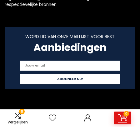
respectievelijke bronnen.
WORD LID VAN ONZE MAILLIJST VOOR BEST
Aanbiedingen
Snelle links
0
0
Vergelijken
Home
Overzicht