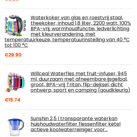
Waterkoker van glas en roestvrij staal,
theekoker, inhoud 1,8 liter, 2200 watt, 100%
BPA-vrij, warmhoudfunctie, ledverlichting
met kleurverandering, met
temperatuurkeuze, temperatuurinstelling van 40 °C
tot 100 °C
€
29.90
Willceal Waterfles met fruit-infuser, 945
ml, duurzaam met afneembare ijsgelbal,
groot, BPA-vrij Tritan, flip-deksel, dicht
ontwerp, sport en camping (goudkleurig)
€
15.74
Sunshin 2,5 l transparante waterkan
huishoudwaterfilter flessenfilter ketel
actieve koolwaterreiniger voor…