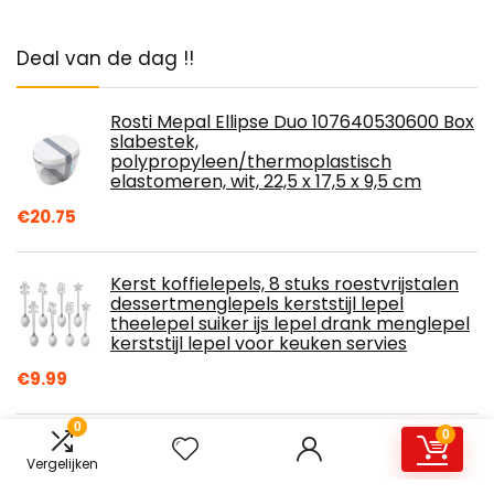
Deal van de dag !!
Rosti Mepal Ellipse Duo 107640530600 Box
slabestek,
polypropyleen/thermoplastisch
elastomeren, wit, 22,5 x 17,5 x 9,5 cm
€
20.75
Kerst koffielepels, 8 stuks roestvrijstalen
dessertmenglepels kerststijl lepel
theelepel suiker ijs lepel drank menglepel
kerststijl lepel voor keuken servies
€
9.99
0
0
Afternoon theeset, kleine theekop met
handvat, espressomok, theekopjes en
Vergelijken
schotels, for koffie theemelktaart Nordic