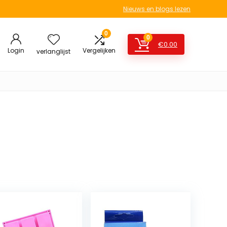
Nieuws en blogs lezen
0
0
€
0.00
Login
Vergelijken
verlanglijst