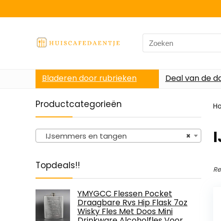
Search
for:
Bladeren door rubrieken
Deal van de d
Productcategorieën
H
IJsemmers en tangen
×
Topdeals!!
Re
YMYGCC Flessen Pocket
Draagbare Rvs Hip Flask 7oz
Wisky Fles Met Doos Mini
Drinkware Alcoholfles Voor