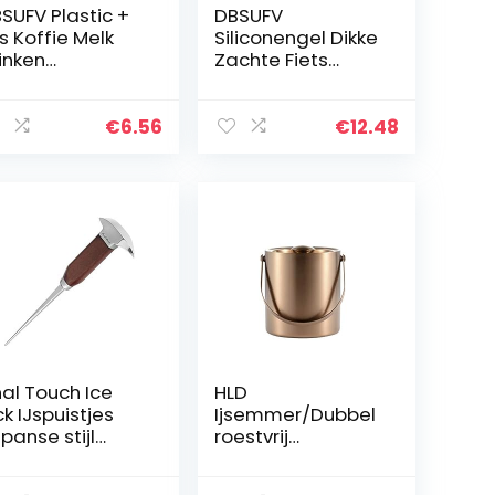
SUFV Plastic +
DBSUFV
s Koffie Melk
Siliconengel Dikke
inken
Zachte Fiets
ektrische Garde
Fietsen Zadel
xer Frother
Zadelhoes
amer Keuken
Kussenkussen
€
6.56
€
12.48
klopper
andheld
uken…
nal Touch Ice
HLD
ck IJspuistjes
Ijsemmer/Dubbel
panse stijl
roestvrij
estvrij staal
staal/Met
t houten
Deksel/Isolatie