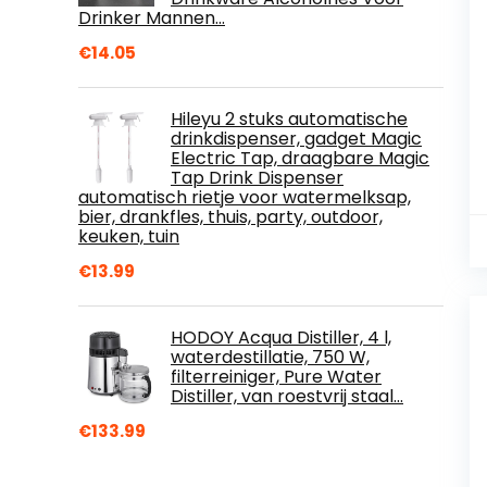
Drinker Mannen…
€
14.05
Hileyu 2 stuks automatische
drinkdispenser, gadget Magic
Electric Tap, draagbare Magic
Tap Drink Dispenser
automatisch rietje voor watermelksap,
bier, drankfles, thuis, party, outdoor,
keuken, tuin
€
13.99
HODOY Acqua Distiller, 4 l,
waterdestillatie, 750 W,
filterreiniger, Pure Water
Distiller, van roestvrij staal…
€
133.99