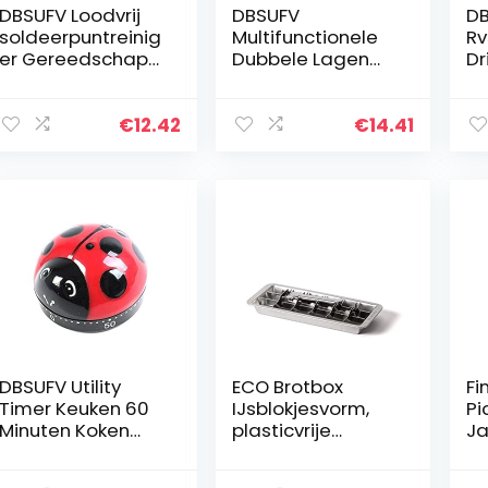
DBSUFV Loodvrij
DBSUFV
DB
soldeerpuntreinig
Multifunctionele
Rv
er Gereedschap
Dubbele Lagen
Dr
lassen
Elektrische Smart
El
Soldeerbout
Eierkoker Fornuis
Mi
Tipreiniger
Huishoudelijke
Fo
€
12.42
€
14.41
Reiniging hete
Keuken Koken
Ei
staaldraad met…
Tool…
H
Ke
DBSUFV Utility
ECO Brotbox
Fi
Timer Keuken 60
IJsblokjesvorm,
Pi
Minuten Koken
plasticvrije
Ja
Mechanische
ijsblokjesvorm
ro
Woondecoratie
van roestvrij
me