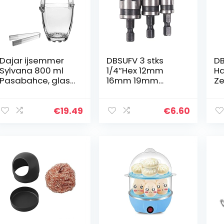
Dajar ijsemmer
DBSUFV 3 stks
DB
Sylvana 800 ml
1/4″Hex 12mm
H
Pasabahce, glas,
16mm 19mm
Ze
transparant, 12 x
Verzinkboor
Ma
12 x 13 cm
Power Boor Bit Set
C
Voor Hout Metaal
Ma
€
19.49
€
6.60
Je
Ba