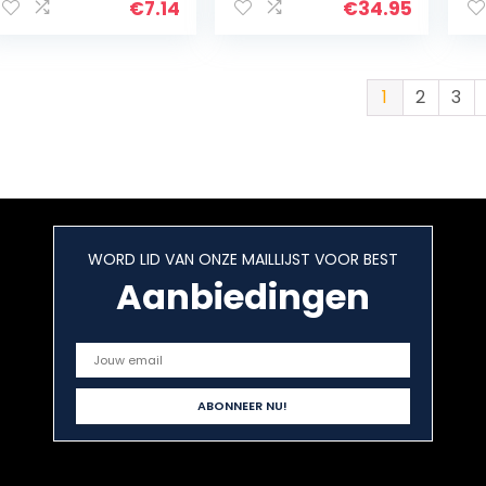
Leuke Cartoon
staal,
ha
€
7.14
€
34.95
Peer
voedselveilig
Lieveheersbeestj
zonder
e…
schadelijke
stoffen,
1
2
3
vaatwasmachine
bestendig, met
0,6 l vulvolume
voor 18 ijsblokjes,
metallic
WORD LID VAN ONZE MAILLIJST VOOR BEST
Aanbiedingen