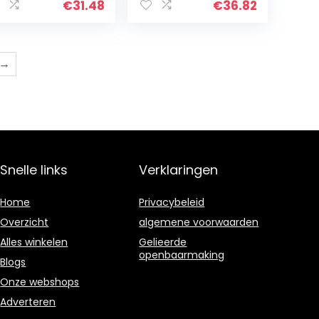
ndvat – 13 cm
Rose Goud
€
31.48
€
36.82
Ijsemmer/Rode
Wijn Bier
Champagne
Wijnvat/Ijsemmer
→
…
Snelle links
Verklaringen
Home
Privacybeleid
Overzicht
algemene voorwaarden
Alles winkelen
Gelieerde
openbaarmaking
Blogs
Onze webshops
Adverteren