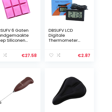
SUFV 6 Gaten
DBSUFV LCD
andgemaakte
Digitale
ep Siliconen
Thermometer
l Chocolade
Met Batterij
akevorm Hand
Vriezer Mini
ken Pudding
Thermometer
€
27.58
€
2.87
lly Ice Mold DIY
Indoor Outdoor
kken Tools…
Elektronische
Thermometer
Met…