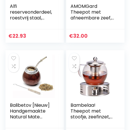
Alfi
AMOMGard
reserveonderdeel,
Theepot met
roestvrij staal,
afneembare zeef,
geen, geen
roestvrij staal,
theemaker,
theeketel, theezeef
€
22.93
€
32.00
voor losse bladen,
theekannen,
inductie gasfornuis,
goudkleurig, 2 l
Balibetov [Nieuw]
Bambelaa!
Handgemaakte
Theepot met
Natural Mate
stoofje, zeefinzet,
Kalebas Set
glazen theepot,
(Originele Mate
koffiepot, theezeef,