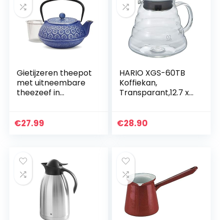
Gietijzeren theepot
HARIO XGS-60TB
met uitneembare
Koffiekan,
theezeef in
Transparant,12.7 x
Tetsubin-stijl, 1 liter,
12.7 x 15.24 cm
blauw
€
27.99
€
28.90