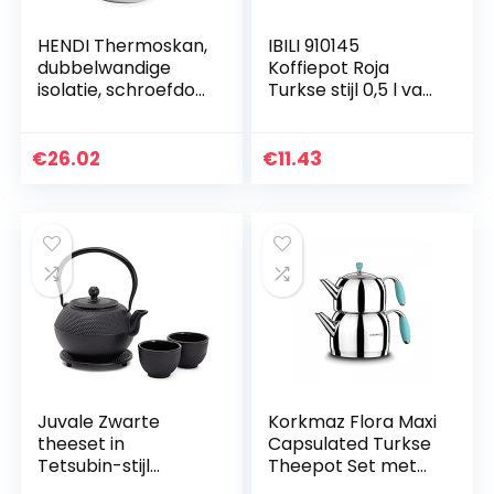
HENDI Thermoskan,
IBILI 910145
dubbelwandige
Koffiepot Roja
isolatie, schroefdop
Turkse stijl 0,5 l van
met zwarte
geëmailleerd staal
drukknop,
in rood, 10 x 20 x 10
isoleerkan,
cm
€
26.02
€
11.43
koffiekan, 2L,
ø145x(H)260mm,
roestvast staal,
polypropyleen
Juvale Zwarte
Korkmaz Flora Maxi
theeset in
Capsulated Turkse
Tetsubin-stijl
Theepot Set met
inclusief 1200 ml
gehard glazen