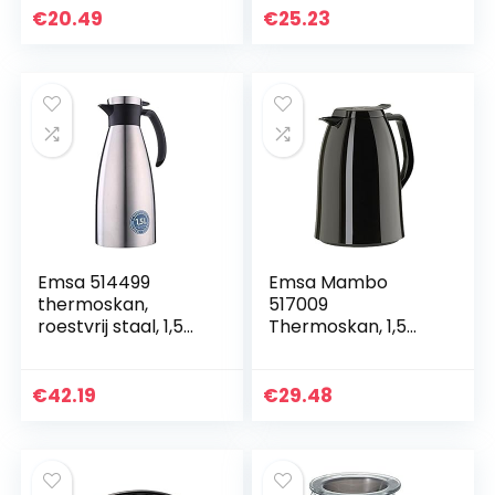
Cup) Inclusief
kan, theewarmer,
€
20.49
€
25.23
Bombilla (Yerba
ca. 1,2 liter
Mate Rietje)
(Donker Bruin)
Emsa 514499
Emsa Mambo
thermoskan,
517009
roestvrij staal, 1,5
Thermoskan, 1,5
liter, Quick Tip-
liter, Quick Tip-
sluiting, Soft Grip,
sluiting, 100% dicht,
zwart
houdt 12 uur
€
42.19
€
29.48
warm/24 uur koud,
hoogglans zwart