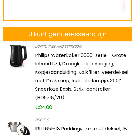
TOEVOEGEN AAN WINKEL
U kunt geïnteresseerd zijn
KOFFIE, THEE AND ESPRESSO
Philips Waterkoker 3000-serie – Grote
Inhoud 1,7 l, Droogkookbeveiliging,
Kopjesaanduiding, Kalkfilter, Veerdeksel
met Drukknop, Indicatielampje, 360°
Snoerloze Basis, Strix-controller
(HD9318/20)
€
24.00
DEKSELS
IBILI 651618 Puddingvorm met deksel, 18