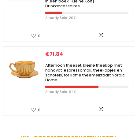
in een boek | Kleine Kolf |
Drinkaccessoires
Already Sold: 20%
0
€
71.84
Afternoon theeset, kleine theekop met
handvat, espressomok, theekopjes en
schotels, for koffie theemelktaart Nordic
Home…
Already Sold: 64%
0