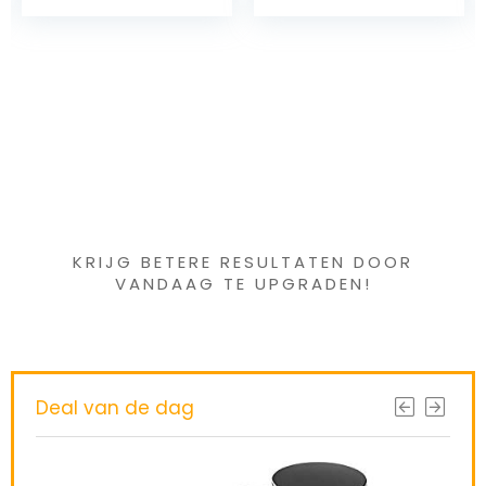
, seizoen voor
gebruik voor
antiaanbaklaag,
met bijenwas
gecoat | dn899
Iets interessants
gevonden ?
KRIJG BETERE RESULTATEN DOOR
VANDAAG TE UPGRADEN!
Deal van de dag