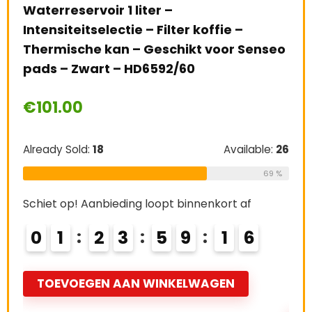
Russell Hobbs Waterkoker [
er –
W] Kleuren+crème van roes
 Filter koffie –
(snelkookfunctie, verwijd
eschikt voor Senseo
kalkfilter, geoptimaliseerd
592/60
externe waterniveau-indi
theemaker 20415-70
€
49.99
Available:
26
69 %
Already Sold:
21
oopt binnenkort af
5
9
1
5
Schiet op! Aanbieding loopt bin
0
2
2
3
5
9
WINKELWAGEN