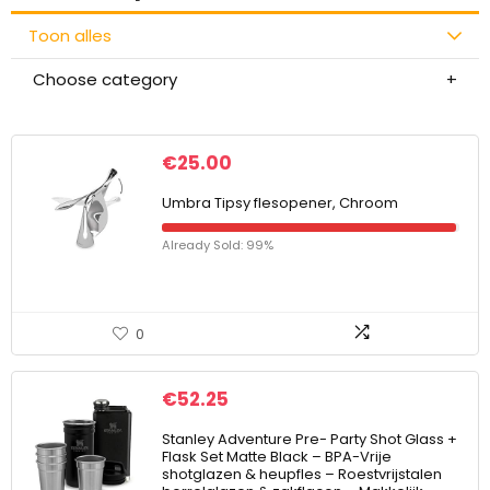
Toon alles
Choose category
€
25.00
Umbra Tipsy flesopener, Chroom
Already Sold: 99%
0
€
52.25
Stanley Adventure Pre- Party Shot Glass +
Flask Set Matte Black – BPA-Vrije
shotglazen & heupfles – Roestvrijstalen