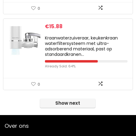
0
€
15.88
Kraanwaterzuiveraar, keukenkraan
waterfiltersysteem met ultra-
adsorberend materiaal, past op
standaardkranen…
Already Sold: 64%
0
Show next
Over ons