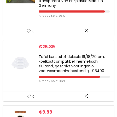
transparant van PP-plastic Made in
Germany
Already Sold: 93%
0
€
25.39
Tefal kunststof deksels 16/18/20 cm,
koelkastcompatibel, hermetisch
sluitend, geschikt voor Ingenio,
vaatwasmachinebestendig, L98490
Already Sold: 86%
0
€
9.99