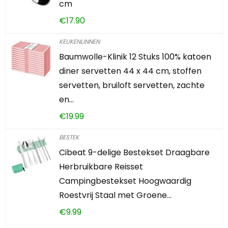
cm
€
17.90
KEUKENLINNEN
Baumwolle-Klinik 12 Stuks 100% katoen
diner servetten 44 x 44 cm, stoffen
servetten, bruiloft servetten, zachte
en…
€
19.99
BESTEK
Cibeat 9-delige Bestekset Draagbare
Herbruikbare Reisset
Campingbestekset Hoogwaardig
Roestvrij Staal met Groene…
€
9.99