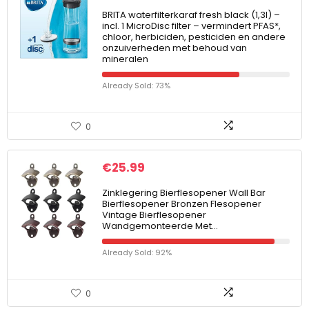
BRITA waterfilterkaraf fresh black (1,3l) –
incl. 1 MicroDisc filter – vermindert PFAS*,
chloor, herbiciden, pesticiden en andere
onzuiverheden met behoud van
mineralen
Already Sold: 73%
0
€
25.99
Zinklegering Bierflesopener Wall Bar
Bierflesopener Bronzen Flesopener
Vintage Bierflesopener
Wandgemonteerde Met…
Already Sold: 92%
0