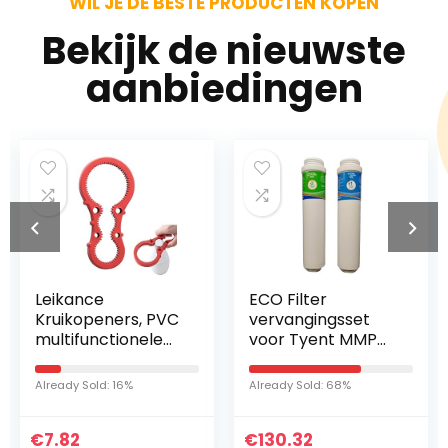
WIL JE DE BESTE PRODUCTEN KOPEN
Bekijk de nieuwste
aanbiedingen
ECO Filter
De Buyer grote
 PVC
vervangingsset
mineral b zwart
ele
voor Tyent MMP
ijzeren koekenp
eksel
5050/7070/9090
28cm, inductie
er
waterionisator +
koekenpan,
Already Sold: 68%
Already Sold: 31%
waterpH-testkit
compatibel met
alle
€
130.32
€
kookoppervlakk
47.00