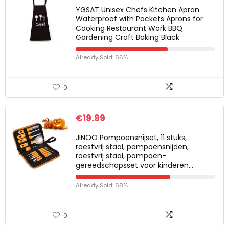
YGSAT Unisex Chefs Kitchen Apron
Waterproof with Pockets Aprons for
Cooking Restaurant Work BBQ
Gardening Craft Baking Black
Already Sold: 66%
0
€
19.99
JINOO Pompoensnijset, 11 stuks,
roestvrij staal, pompoensnijden,
roestvrij staal, pompoen-
gereedschapsset voor kinderen…
Already Sold: 68%
0