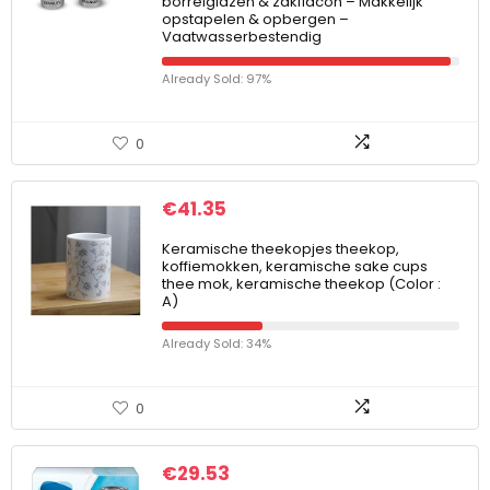
borrelglazen & zakflacon – Makkelijk
opstapelen & opbergen –
Vaatwasserbestendig
Already Sold: 97%
0
€
41.35
Keramische theekopjes theekop,
koffiemokken, keramische sake cups
thee mok, keramische theekop (Color :
A)
Already Sold: 34%
0
€
29.53