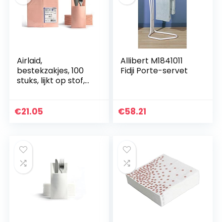
Airlaid,
Allibert M1841011
bestekzakjes, 100
Fidji Porte-servet
stuks, lijkt op stof,
kant-en-klaar
gevouwen
servetten met
€
21.05
€
58.21
gleuf, 40 x 40 cm,
1/8 vouw,
bestektas,
hoogwaardig,
bruiloft, verjaardag,
hotel, catering,
premium kwaliteit,
roze, babyroze