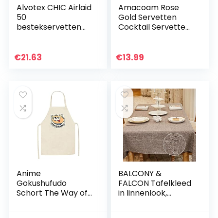
Alvotex CHIC Airlaid
Amacoam Rose
50
Gold Servetten
bestekservetten
Cocktail Servetten
bestekzakken,
Rose Gold Dots
doekachtig,
Servetten
hoogwaardige
Wegwerp Papier
€
21.63
€
13.99
wegwerpservetten,
Bruiloft Servetten
39x40cm, wit
met 3 Lagen voor
Bruiloft Baby
Shower Kerst Diner
Lunch
Verjaardagsfeestb
enodigdheden 33 x
33 cm 50 Stks
Anime
BALCONY &
Gokushufudo
FALCON Tafelkleed
Schort The Way of
in linnenlook,
The Househusband
afwasbaar,
Schort Japanse
tafelloper,