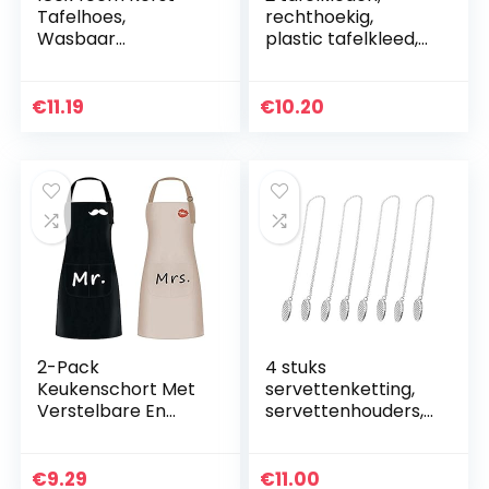
Tafelhoes,
rechthoekig,
Wasbaar
plastic tafelkleed,
Tafelkleed,
137 x 274 cm,
Tafelbeschermer
waterdichte
Cover voor Kerst
tafelkleden wit met
€
11.19
€
10.20
Verjaardag Party
roségouden
Tafel Decor Rood
stippen…
2-Pack
4 stuks
Keukenschort Met
servettenketting,
Verstelbare En
servettenhouders,
Waterdichte
servettenclips,
Nekband En 2
ketting, flexibel
Zakken,
koord,
€
9.29
€
11.00