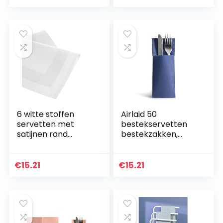
Keukenschort, Paar
omhangkoord voor
Schort voor
senioren, ouderen
bruiloft, verloving,
en volwassenen,
Valentijnsdag,
kinderen, 49 cm,
Vaderdag,
zilver
Moederdag,
Jubileum, Zwart En
Kaki
6 witte stoffen
Airlaid 50
servetten met
bestekservetten
satijnen rand
bestekzakken,
50x50cm
voelt aan als stof,
hoogwaardige
wegwerpservetten
€
15.21
€
15.21