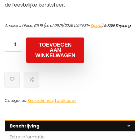
de feestelijke kerstsfeer.
Amazon.nl Price:
€
11.19
(as of 06/11/2025 11:57 PST-
Details
)
&
FREE Shipping
.
TOEVOEGEN
AAN
WINKELWAGEN
Categories:
Keukenlinnen
,
Tafelkleden
Beschrijving
Extra informatie