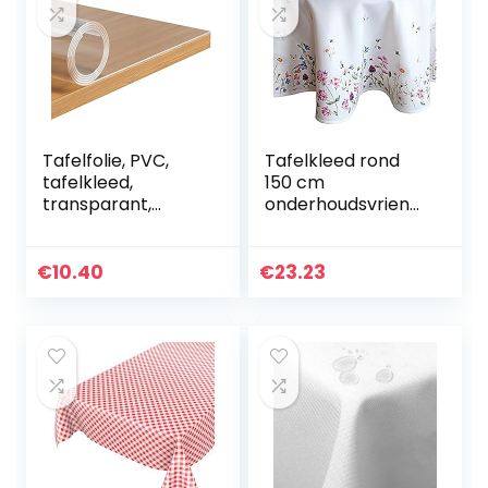
bureauonderlegge
rs (mat, 110 cm)
Tafelfolie, PVC,
Tafelkleed rond
tafelkleed,
150 cm
transparant,
onderhoudsvriend
glashelder, 100 x
elijk wit
220 cm,
bloemenweide
tafelbeschermings
kleurrijk
€
10.40
€
23.23
folie, 2,0 mm,
lentedeken
beschermfolie
tafelkleed (150
voor…
cm)