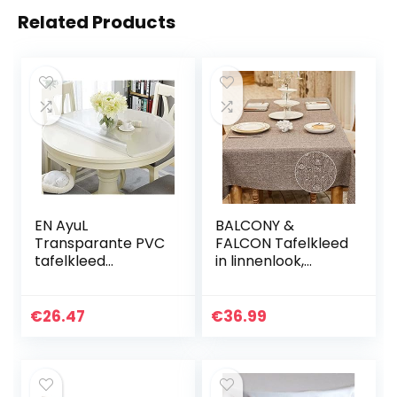
Related Products
EN AyuL
BALCONY &
Transparante PVC
FALCON Tafelkleed
tafelkleed
in linnenlook,
protector, ronde
afwasbaar,
transparante
tafelloper,
tafelbeschermer,
rechthoekig,
€
26.47
€
36.99
100 cm/120 cm
waterdicht,
waterdicht plastic
lichtbruin, 140 x
tafelkleed
240 cm
eetkamer