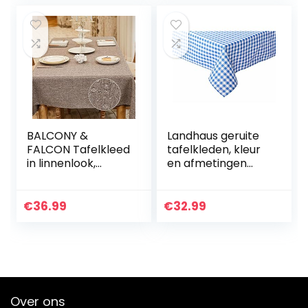
vuilafstotend,
100% katoen
rechthoekig, 130 x
260 cm, wit
BALCONY &
Landhaus geruite
FALCON Tafelkleed
tafelkleden, kleur
in linnenlook,
en afmetingen
afwasbaar,
naar keuze, 100%
tafelloper,
katoen (130 x 340
rechthoekig,
cm rechthoek,
€
36.99
€
32.99
waterdicht,
blauw-wit geruit)
lichtbruin, 140 x
240 cm
Over ons