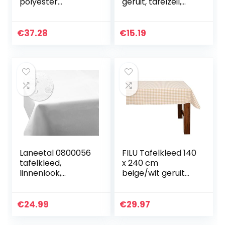
polyester
geruit, tafelzeil,
tafelkleed
rood, rond, 120 cm
Tafelkleden
Groothandel
€
37.28
€
15.19
Aangepaste
eettafelhoes voor
bruiloften…
Laneetal 0800056
FILU Tafelkleed 140
tafelkleed,
x 240 cm
linnenlook,
beige/wit geruit
waterafstotend,
(kleur en grootte
lotuseffect,
naar keuze) –
vlekbescherming,
hoogwaardig
€
24.99
€
29.97
onderhoudsvriend
vervaardigd
elijk, afwasbaar,
tafelkleed van