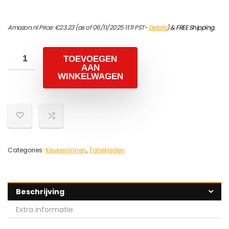
Amazon.nl Price:
€
23.23
(as of 06/11/2025 11:11 PST-
Details
)
&
FREE Shipping
.
TOEVOEGEN
AAN
WINKELWAGEN
Categories:
Keukenlinnen
,
Tafelkleden
Beschrijving
Extra informatie