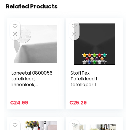
Related Products
Laneetal 0800056
StoffTex
tafelkleed,
Tafelkleed I
linnenlook,
tafelloper I
waterafstotend,
tafellinnen I
lotuseffect,
duurzaam
vlekbescherming,
krasbestendig I
€
24.99
€
25.29
onderhoudsvriend
tafeldecoratie van
elijk, afwasbaar,
polyester voor
vuilafstotend,
woonkamer,
rechthoekig, 130 x
eetkamer, balkon,