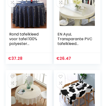
260 cm, wit
tuin (zwart, 140 x
220 cm ovaal)
Rond tafelkleed
EN AyuL
voor tafel 100%
Transparante PVC
polyester
tafelkleed
tafelkleed
protector, ronde
Tafelkleden
transparante
Groothandel
tafelbeschermer,
€
37.28
€
26.47
Aangepaste
100 cm/120 cm
eettafelhoes voor
waterdicht plastic
bruiloften…
tafelkleed
eetkamer
bureauonderlegge
rs (mat, 110 cm)