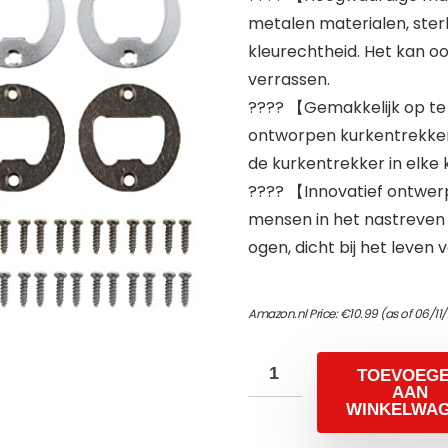
metalen materialen, ster
kleurechtheid. Het kan oo
verrassen.
???? 【Gemakkelijk op t
ontworpen kurkentrekker
de kurkentrekker in elk
???? 【Innovatief ontwer
mensen in het nastreven v
ogen, dicht bij het leve
Amazon.nl Price:
€
10.99
(as of 06/11
TOEVOEG
AAN
WINKELWA