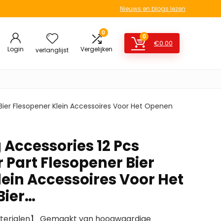
Nieuws en blogs lezen
0
0
€
0.00
Login
Vergelijken
verlanglijst
Bier Flesopener Klein Accessoires Voor Het Openen
 Accessories 12 Pcs
 Part Flesopener Bier
lein Accessoires Voor Het
Bier…
terialen】 Gemaakt van hoogwaardige