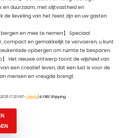
k en duurzaam, met slijtvastheid en
k de lieveling van het feest zijn en uw gasten
e bergen en mee te nemen】 Speciaal
, compact en gemakkelijk te vervoeren, u kunt
e keukenlade opbergen om ruimte te besparen.
p】 Het nieuwe ontwerp toont de wijsheid van
an een creatief leven, dat een lust is voor de
n van mensen en vreugde brengt.
/2025 17:32 PST-
Details
)
&
FREE Shipping
.
EN
GEN