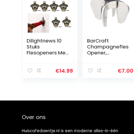
Dilightnews 10
BarCraft
Stuks
Champagnefles
Flesopeners Met,
Opener,
Aan de Muur
Roestvrijstalen
Gemonteerde
Kurkentrekker, 7
Flesdopverwijde
x 7 x 4
€
14.99
€
7.00
raar,
Centimeter
Muurflesopener,
Bierflesopener,
Voor…
Over ons
Huiscafedaentje.nl is een moderne alles-in-één