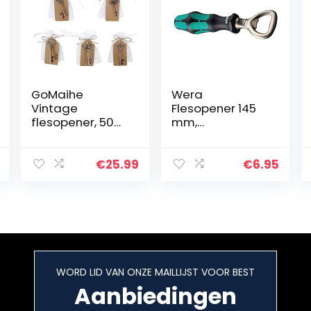
GoMaihe
Wera
Vintage
Flesopener 145
flesopener, 50
mm,
stuks, vintage
05030005003
flesopener, met
doe-het-zelf
€
25.99
€
6.95
kaarten en
zakjes,
bieropener,
herinneringen,
huwelijksgesche
nken, voor
uitnodigingen,
WORD LID VAN ONZE MAILLIJST VOOR BEST
decoratie voor
hotel, bar, feest,
Aanbiedingen