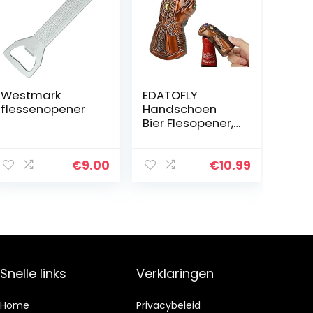
Westmark
EDATOFLY
flessenopener
Handschoen
Bier Flesopener,
Thanos
Flesopener
Multifunctionele
€
9.00
€
10.99
Thanos
Handschoen
Flesopener
Flesopener
Beste Cadeau
voor mannen,
bierliefhebbers,
Snelle links
Verklaringen
Mavel-fans
Home
Privacybeleid