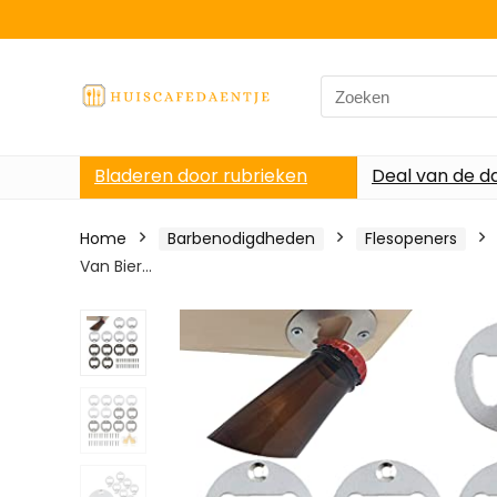
Search
for:
Bladeren door rubrieken
Deal van de d
Home
Barbenodigdheden
Flesopeners
Van Bier…