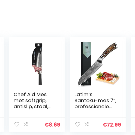
Chef Aid Mes
Latim’s
met softgrip,
Santoku-mes 7″,
antislip, staal,
professionele
17,7 cm
damascus
chef-kok
keukenmessen
€
8.69
€
72.99
gemaakt van