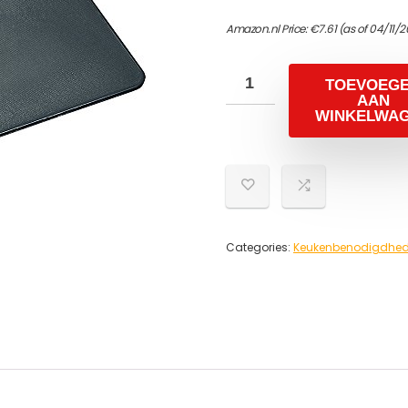
Amazon.nl Price:
€
7.61
(as of 04/11/2
TOEVOEG
AAN
WINKELWA
Categories:
Keukenbenodigdhed