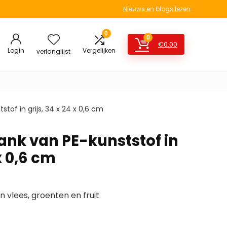
Nieuws en blogs lezen
0
0
€
0.00
Login
Vergelijken
verlanglijst
stof in grijs, 34 x 24 x 0,6 cm
ank van PE-kunststof in
 x 0,6 cm
n vlees, groenten en fruit