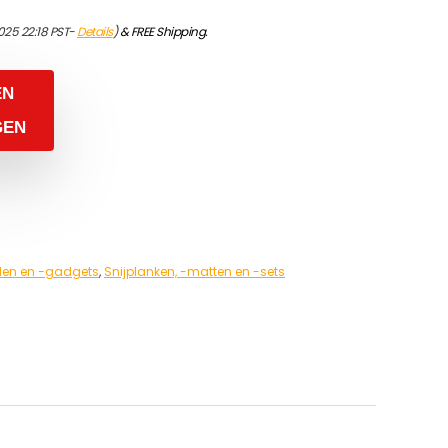
025 22:18 PST-
Details
)
&
FREE Shipping
.
EN
GEN
en en -gadgets
,
Snijplanken, -matten en -sets