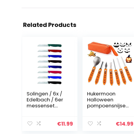
Related Products
Solingen / 6x /
Hukermoon
Edelbach / 6er
Halloween
messenset
pompoensnijset,
gemaakt in
7-delige
Duitsland
pompoensnijset
Universeel mes,
met draagbare
€
11.99
€
14.99
fruitmes,
koffer,