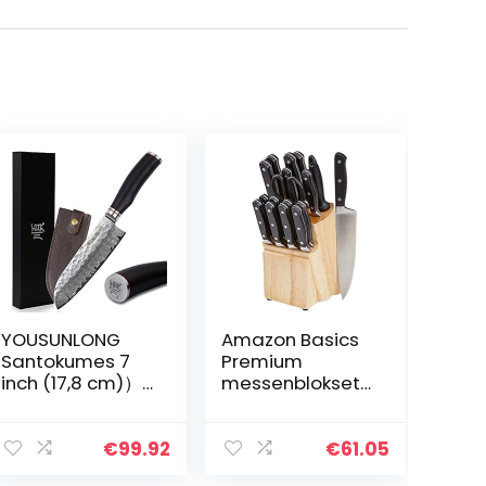
YOUSUNLONG
Amazon Basics
Santokumes 7
Premium
inch (17,8 cm)）
messenblokset,
koksmes Japans
18-delig, zwart
VG10 gehamerd
damaststaal
€
99.92
€
61.05
houten handvat