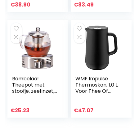
Met Uitneembare
€
38.90
€
83.49
Roestvrijstalen
Theezeef –
Binnenzijde
Volledig
Geëmailleerd –
Thee blijft langer
Warm –
Zwart/Koper
Bambelaa!
WMF Impulse
Theepot met
Thermoskan, 1,0 L,
stoofje, zeefinzet,
Voor Thee Of
glazen theepot,
Koffie, Druksluiting
koffiepot,
Houdt Dranken 24
theezeef, kan,
Uur Koud En Warm,
€
25.23
€
47.07
theewarmer, ca.
Zwart
1,2 liter