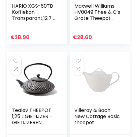
HARIO XGS-60TB
Maxwell Williams
Koffiekan,
HV0049 Thee & C’s
Transparant,12.7 x
Grote Theepot
12.7 x 15.24 cm
met Infuser en
Contessa Ontwerp
€
28.90
€
28.60
Tealøv THEEPOT
Villeroy & Boch
1,25 L GIETIJZER –
New Cottage Basic
GIETIJZEREN
theepot
THEEPOT Kambin
in Japanse Stijl –