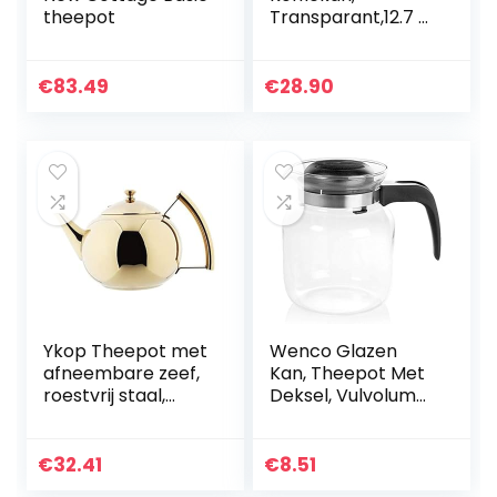
theepot
Transparant,12.7 x
12.7 x 15.24 cm
€
83.49
€
28.90
Ykop Theepot met
Wenco Glazen
afneembare zeef,
Kan, Theepot Met
roestvrij staal,
Deksel, Vulvolume:
theemaker,
1,25 L,
theeketel,
Glas/Kunststof,
theezeef voor
Transparant/Zwar
€
32.41
€
8.51
losse bladen,
t