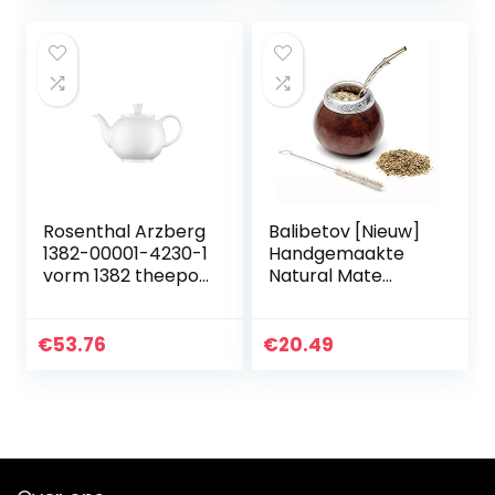
theekannen…
Rosenthal Arzberg
Balibetov [Nieuw]
1382-00001-4230-1
Handgemaakte
vorm 1382 theepot
Natural Mate
6 personen, 1,20 l,
Kalebas Set
wit
(Originele Mate
Cup) Inclusief
€
53.76
€
20.49
Bombilla (Yerba
Mate Rietje)
(Donker Bruin)