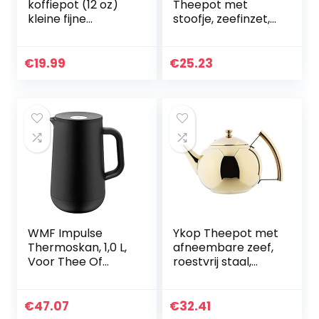
koffiepot (12 oz)
Theepot met
kleine fijne
stoofje, zeefinzet,
roestvrijstalen giet
glazen theepot,
over
koffiepot,
druppelkoffiepot
theezeef, kan,
€
19.99
€
25.23
zwanenhals
theewarmer, ca.
theeketel (zwart,
1,2 liter
350 ml)
WMF Impulse
Ykop Theepot met
Thermoskan, 1,0 L,
afneembare zeef,
Voor Thee Of
roestvrij staal,
Koffie, Druksluiting
theemaker,
Houdt Dranken 24
theeketel,
Uur Koud En Warm,
theezeef voor
€
47.07
€
32.41
Zwart
losse bladen,