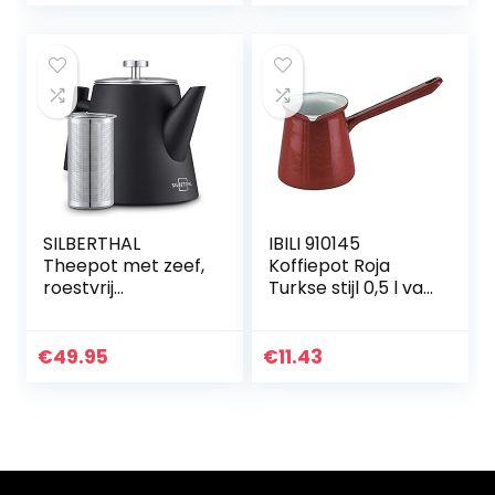
theekannen…
SILBERTHAL
IBILI 910145
Theepot met zeef,
Koffiepot Roja
roestvrij
Turkse stijl 0,5 l van
staal,dubbelwandi
geëmailleerd staal
g, inhoud van 1 liter,
in rood, 10 x 20 x 10
zwart
cm
€
49.95
€
11.43