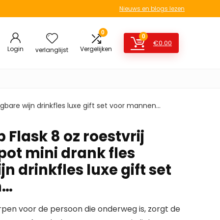
Nieuws en blogs lezen
0
0
€
0.00
Login
Vergelijken
verlanglijst
agbare wijn drinkfles luxe gift set voor mannen…
Flask 8 oz roestvrij
pot mini drank fles
n drinkfles luxe gift set
n…
pen voor de persoon die onderweg is, zorgt de