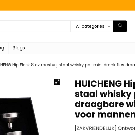
All categories
ag
Blogs
HENG Hip Flask 8 oz roestvrij staal whisky pot mini drank fles dra
HUICHENG Hip 
staal whisky 
draagbare wij
voor manne
[ZAKVRIENDELIJK] Ontwor