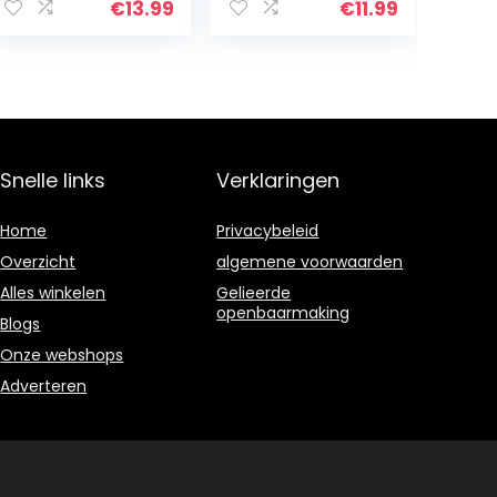
Wijn Mjolnir
kasplifter &
€
13.99
€
11.99
Bayram® Gold,
flesopener voor
Mjolnir Quake
wijnflessen bier
Bier Fles
in de bar, huis,
Opener…
restaurant enz.
Snelle links
Verklaringen
Home
Privacybeleid
Overzicht
algemene voorwaarden
Alles winkelen
Gelieerde
openbaarmaking
Blogs
Onze webshops
Adverteren