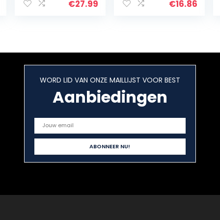
Bier Soda
geluidseffecten
€
27.99
€
16.86
Opener Retro
Bierflesopener
Muur…
WORD LID VAN ONZE MAILLIJST VOOR BEST
Aanbiedingen