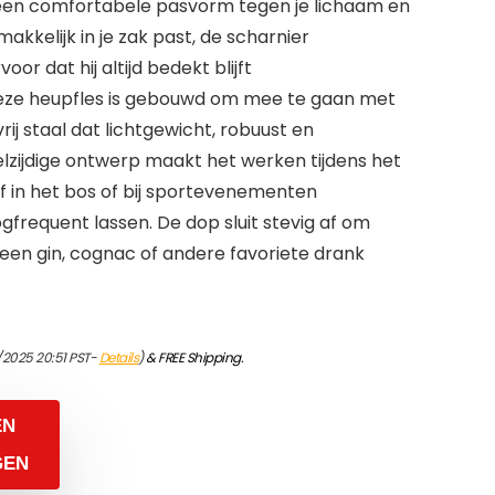
en comfortabele pasvorm tegen je lichaam en
akkelijk in je zak past, de scharnier
or dat hij altijd bedekt blijft
Deze heupfles is gebouwd om mee te gaan met
rij staal dat lichtgewicht, robuust en
elzijdige ontwerp maakt het werken tijdens het
 in het bos of bij sportevenementen
frequent lassen. De dop sluit stevig af om
geen gin, cognac of andere favoriete drank
/2025 20:51 PST-
Details
)
&
FREE Shipping
.
EN
GEN