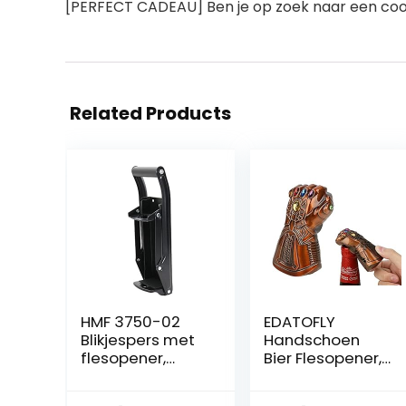
[PERFECT CADEAU] Ben je op zoek naar een cool s
Related Products
HMF 3750-02
EDATOFLY
Blikjespers met
Handschoen
flesopener,
Bier Flesopener,
drankblikjes en
Thanos
PET-flessen tot
Flesopener