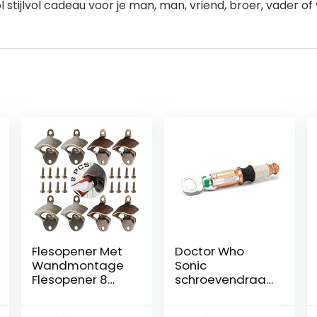
tijlvol cadeau voor je man, man, vriend, broer, vader of
Flesopener Met
Doctor Who
Wandmontage
Sonic
Flesopener 8
schroevendraai
Stuks Opener
er flesopener
Muur Flesopener
met