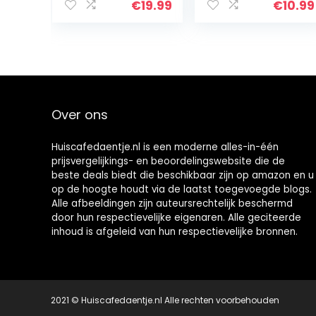
500 ml, zwart
Multifunctionele
€
19.99
€
10.99
Thanos
Handschoen
Flesopener
Flesopener
Beste Cadeau
voor mannen,
bierliefhebbers,
Over ons
Mavel-fans
Huiscafedaentje.nl is een moderne alles-in-één
prijsvergelijkings- en beoordelingswebsite die de
beste deals biedt die beschikbaar zijn op amazon en u
op de hoogte houdt via de laatst toegevoegde blogs.
Alle afbeeldingen zijn auteursrechtelijk beschermd
door hun respectievelijke eigenaren. Alle geciteerde
inhoud is afgeleid van hun respectievelijke bronnen.
2021 © Huiscafedaentje.nl Alle rechten voorbehouden