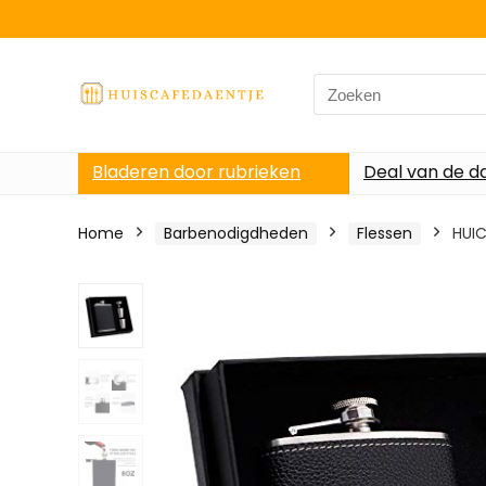
Search
for:
Bladeren door rubrieken
Deal van de d
Home
Barbenodigdheden
Flessen
HUIC