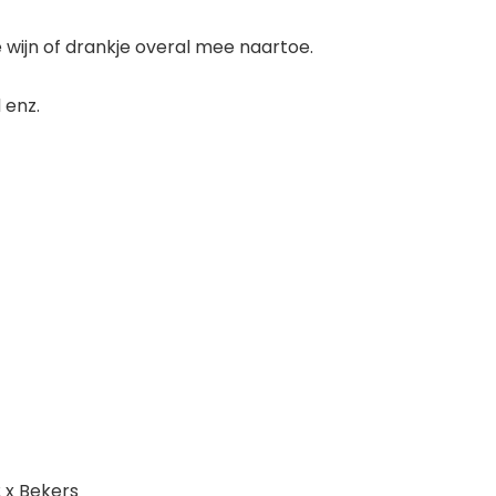
wijn of drankje overal mee naartoe.
 enz.
2 x Bekers