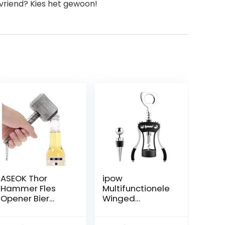
 vriend? Kies het gewoon!
ASEOK Thor
ipow
Hammer Fles
Multifunctionele
Opener Bier
Winged
Opener Big
kurkentrekker
Perfect Gift Bar
met wijnstopper,