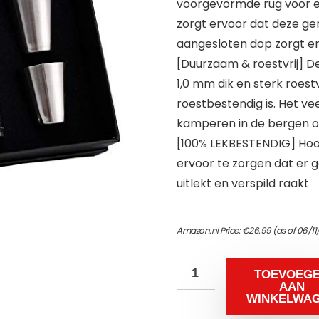
voorgevormde rug voor e
zorgt ervoor dat deze gem
aangesloten dop zorgt ervo
[Duurzaam & roestvrij] 
1,0 mm dik en sterk roestv
roestbestendig is. Het ve
kamperen in de bergen of
[100% LEKBESTENDIG] Hoog
ervoor te zorgen dat er 
uitlekt en verspild raakt
Amazon.nl Price:
€
26.99
(as of 06/11
TOEVOEG
AAN
WINKELWA