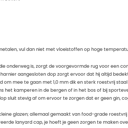
metalen, vul dan niet met vloeistoffen op hoge temper
ie onderweg is, zorgt de voorgevormde rug voor een co
harnier aangesloten dop zorgt ervoor dat hij altijd bedekt 
 om mee te gaan met 1,0 mm dik en sterk roestvrij staal 
ns het kamperen in de bergen of in het bos of bij sport
 sluit stevig af om ervoor te zorgen dat er geen gin, co
e kleine glazen; allemaal gemaakt van food-grade roestvr
greerde lanyard cap, je hoeft je geen zorgen te maken over