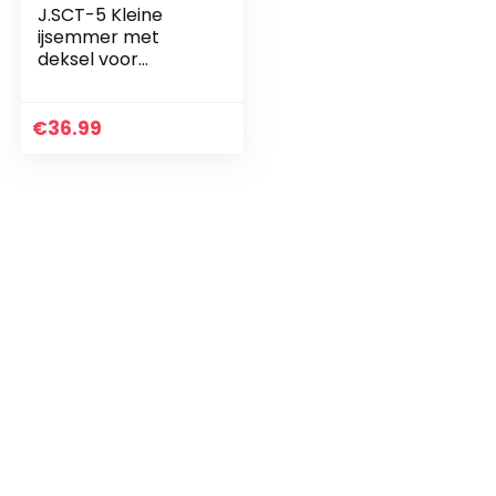
J.SCT-5 Kleine
ijsemmer met
deksel voor
tuintafel, home bar,
party, 304 roestvrij
staal ananas
€
36.99
cocktailglas,
grappige…