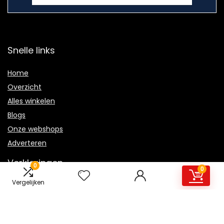
Snelle links
Home
Overzicht
Alles winkelen
Blogs
Onze webshops
Adverteren
Verklaringen
0
0
Vergelijken
Privacybeleid
algemene voorwaarden
Gelieerde openbaarmaking