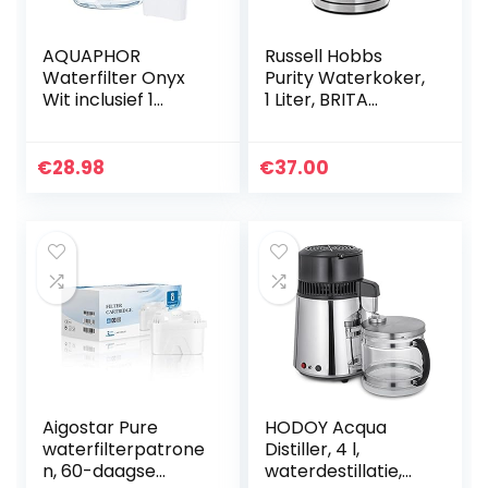
AQUAPHOR
Russell Hobbs
Waterfilter Onyx
Purity Waterkoker,
Wit inclusief 1
1 Liter, BRITA
MAXFOR+ Filter I
MAXTRA+
Waterfilter in
Waterfilter,
Glaslook voor 4,2
Uitneembaar
€
28.98
€
37.00
liter I Karaf I
Filter, Transparant,
Vermindert Kalk &
Blauw Licht, 2200
Chloor I Perfect
Watt, 22850-70
voor het gezin I
Premium Kwaliteit I
Stijlvolle Container
Aigostar Pure
HODOY Acqua
waterfilterpatrone
Distiller, 4 l,
n, 60-daagse
waterdestillatie,