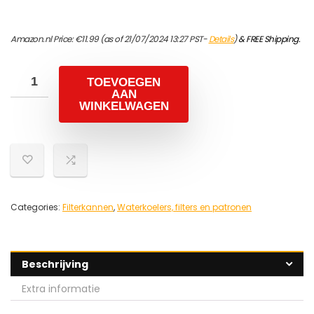
Amazon.nl Price:
€
11.99
(as of 21/07/2024 13:27 PST-
Details
)
&
FREE Shipping
.
TOEVOEGEN
AAN
WINKELWAGEN
Categories:
Filterkannen
,
Waterkoelers, filters en patronen
Beschrijving
Extra informatie