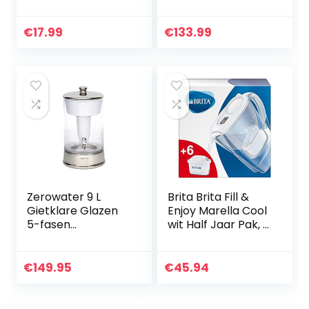
vervangende
750 W,
filterplatronen,
filterreiniger, Pure
BPA vrij, Geschikt
Water Distiller, van
€
17.99
€
133.99
voor Brita Maxtra.
roestvrij staal…
Zerowater 9 L
Brita Brita Fill &
Gietklare Glazen
Enjoy Marella Cool
5-fasen
wit Half Jaar Pak, 1
Waterfilter,
Units
Waterdispenser,
NSF-
€
149.95
€
45.94
gecertificeerd om
Lood, Andere
Zware Metalen en