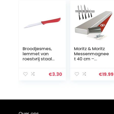
Broodjesmes,
Moritz & Moritz
lemmet van
Messenmagnee
roestvrij staal
t 40 cm –
18/10, handvat
Wandmagneet
van plastic in
voor Messen –
rood, licht en
Universeel
€
3.30
€
19.99
stabiel, sterk
Inzetbaar –
gekarteld,
Roestvrij Staal
lengte…
Messenhouder
Ophangen –
Magneetstrip
mes
Keukengerei
Over ons