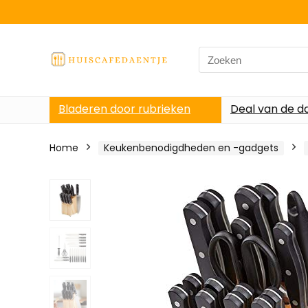
Search
for:
Bladeren door rubrieken
Deal van de d
Home
Keukenbenodigdheden en -gadgets