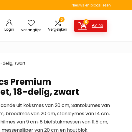
Nieuws en blogs lezen
0
0
€
0.00
Login
Vergelijken
verlanglijst
delig, zwart
cs Premium
t, 18-delig, zwart
taande uit koksmes van 20 cm, Santokumes van
 cm, broodmes van 20 cm, stanleymes van 14 cm,
hilmes van 9 cm, 8 biefstukmessen van 11,5 cm,
 messenslijper van 20 cm en houtblok