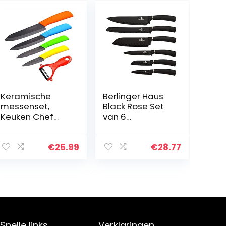
Keramische
Berlinger Haus
messenset,
Black Rose Set
Keuken Chef
van 6
Mes Set, Brood
professionele
Mes Super
keukenmessen,
Scherp Vijf Stuk
lemmet van
€
25.99
€
28.77
6″Chef
roestvrij staal,
Mes,5″Utility
anti-
Mes, 4″Fruit Mes,
aanbaklaag,
3″Paring Mes,
koksmes, brood,
1”Plantaardige
Santoku,
Fruit Peeler,
ergonomische
Roestvrij en
handgreep,
Snelle links
Verklaringen