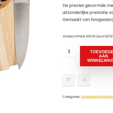
De precies gevormde mes
uitzonderlijke prestatie z
Gemaakt van hoogwaardig
Amazon.nl Price:
€
61.05
(as of 06/11
TOEVOEG
AAN
WINKELWA
Categories:
Keukenbenodigdhed