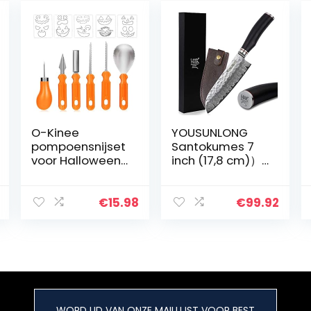
O-Kinee
YOUSUNLONG
pompoensnijset
Santokumes 7
voor Halloween,
inch (17,8 cm)）
6 stuks
koksmes Japans
gereedschap
VG10 gehamerd
van roestvrij
damaststaal
€
15.98
€
99.92
staal met 10
houten handvat
snijsjablonen
gemaakt van
voor pompoen…
natuurlijk
ebbenhout met
lederen schede
WORD LID VAN ONZE MAILLIJST VOOR BEST