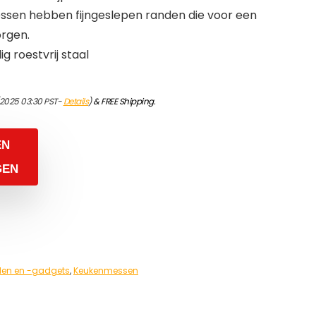
sen hebben fijngeslepen randen die voor een
orgen.
 roestvrij staal
/2025 03:30 PST-
Details
)
&
FREE Shipping
.
EN
GEN
en en -gadgets
,
Keukenmessen