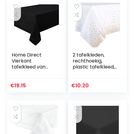
Home Direct
2 tafelkleden,
Vierkant
rechthoekig,
tafelkleed van
plastic tafelkleed,
hoogwaardige
137 x 274 cm,
stof, zwart, 180 x
waterdichte
180 cm
tafelkleden wit
€
19.15
€
10.20
met roségouden
stippen…