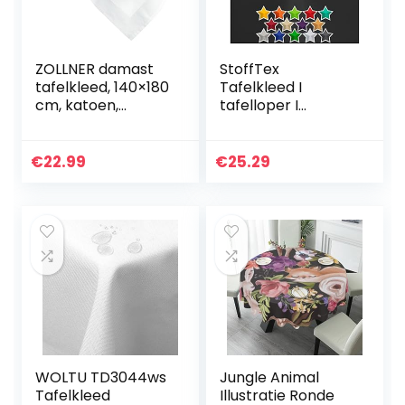
ZOLLNER damast
StoffTex
tafelkleed, 140×180
Tafelkleed I
cm, katoen,
tafelloper I
atlasrand, hoekig,
tafellinnen I
wit
duurzaam
krasbestendig I
€
22.99
€
25.29
tafeldecoratie van
polyester voor
woonkamer,
eetkamer, balkon,
tuin (zwart, 140 x
220 cm ovaal)
WOLTU TD3044ws
Jungle Animal
Tafelkleed
Illustratie Ronde