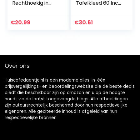
Rechthoekig in
Tafelkleed 60 Inch
polyester,Tafelkle
Wasbaar
ed waterafstotend
Polyester
130x260cm,Wit
Tafelhoes voor
€
20.99
€
30.61
Keuken Party
Koffiebar Eettafel
Decoratie
Over ons
Huiscafedaentje.nl is een moderne alles-in-één
prijsvergelijkings- en beoordelingswebsite die de beste deals
biedt die beschikbaar zijn op amazon en u op de hoogte
houdt via de laatst toegevoegde blogs. Alle afbeeldingen
zijn auteursrechtelijk beschermd door hun respectievelijke
eigenaren. Alle geciteerde inhoud is afgeleid van hun
respectievelijke bronnen.