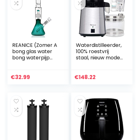
REANICE (Zomer A
Waterdistilleerder,
bong glas water
100% roestvrij
bong waterpijp
staal, nieuw model
bijvoorbeeld 14,5
Deluxe 2021 Water
mm bong kom
Distiller gemaakt
hoogte 29,5 cm
door Make Water
€
32.99
€
148.22
direct glas buizen…
Pure