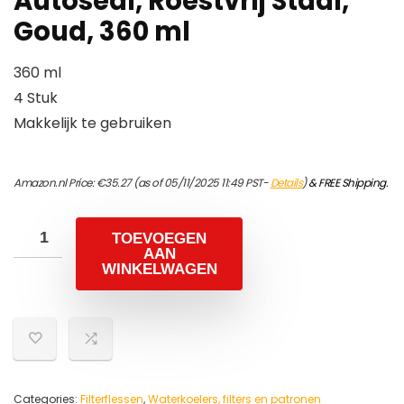
Autoseal, Roestvrij Staal,
Goud, 360 ml
360 ml
4 Stuk
Makkelijk te gebruiken
Amazon.nl Price:
€
35.27
(as of 05/11/2025 11:49 PST-
Details
)
&
FREE Shipping
.
TOEVOEGEN
AAN
WINKELWAGEN
Categories:
Filterflessen
,
Waterkoelers, filters en patronen