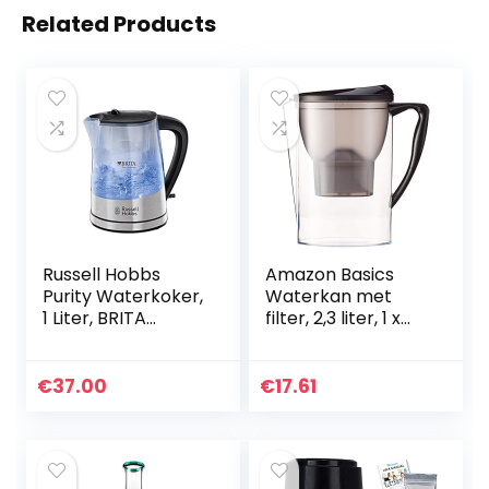
Related Products
Russell Hobbs
Amazon Basics
Purity Waterkoker,
Waterkan met
1 Liter, BRITA
filter, 2,3 liter, 1 x
MAXTRA+
filter voor 30
Waterfilter,
dagen, BPA-vrij,
Uitneembaar
zwart
€
37.00
€
17.61
Filter, Transparant,
Blauw Licht, 2200
Watt, 22850-70