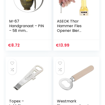
Mavel-fans
M-67
ASEOK Thor
Handgranaat – PIN
Hammer Fles
– 58 mm
Opener Bier
magnetische
Opener Big
flesopener
Perfect Gift Bar
Wijn Mjolnir
€
8.72
€
13.99
Bayram® Gold,
Mjolnir Quake Bier
Fles Opener…
Topex –
Westmark