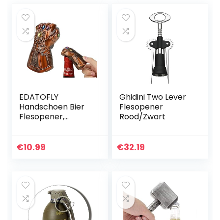
EDATOFLY
Ghidini Two Lever
Handschoen Bier
Flesopener
Flesopener,
Rood/Zwart
Thanos
Flesopener
Multifunctionele
€
10.99
€
32.19
Thanos
Handschoen
Flesopener
Flesopener Beste
Cadeau voor
mannen,
bierliefhebbers,