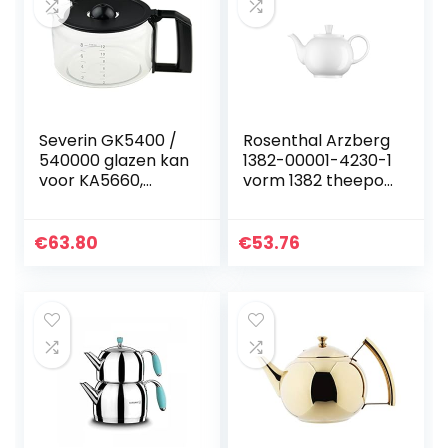
Severin GK5400 /
Rosenthal Arzberg
540000 glazen kan
1382-00001-4230-1
voor KA5660,
vorm 1382 theepot
KA5661, KA5662,
6 personen, 1,20 l,
KA5672, KA5673,
wit
KA5674, KA5700,
€
63.80
€
53.76
KA5702, KA5703,
KA5801…