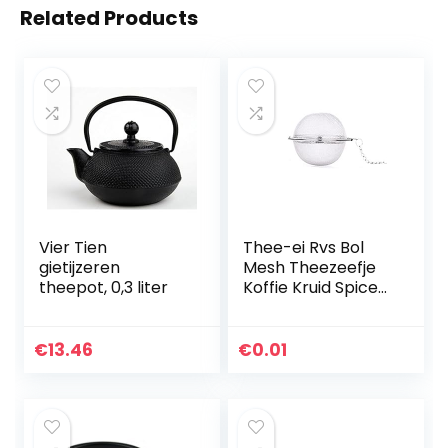
Related Products
Vier Tien
Thee-ei Rvs Bol
gietijzeren
Mesh Theezeefje
theepot, 0,3 liter
Koffie Kruid Spice
Filter Diffuser
Handvat Thee
Gereedschap –
€
13.46
€
0.01
Sliver 201# S