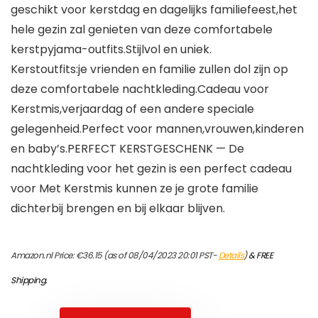
geschikt voor kerstdag en dagelijks familiefeest,het
hele gezin zal genieten van deze comfortabele
kerstpyjama-outfits.Stijlvol en uniek.
Kerstoutfits:je vrienden en familie zullen dol zijn op
deze comfortabele nachtkleding.Cadeau voor
Kerstmis,verjaardag of een andere speciale
gelegenheid.Perfect voor mannen,vrouwen,kinderen
en baby’s.PERFECT KERSTGESCHENK — De
nachtkleding voor het gezin is een perfect cadeau
voor Met Kerstmis kunnen ze je grote familie
dichterbij brengen en bij elkaar blijven.
Amazon.nl Price:
€
36.15
(as of 08/04/2023 20:01 PST-
Details
)
&
FREE
Shipping
.