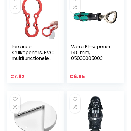
Leikance
Wera Flesopener
Kruikopeners, PVC
145 mm,
multifunctionele
05030005003
antislip fles deksel
Grip flesopener
keuken
€
7.82
€
6.95
gereedschap