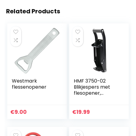
Related Products
Westmark
HMF 3750-02
flessenopener
Blikjespers met
flesopener,
drankblikjes en
PET-flessen tot
500 ml, zwart
€
9.00
€
19.99