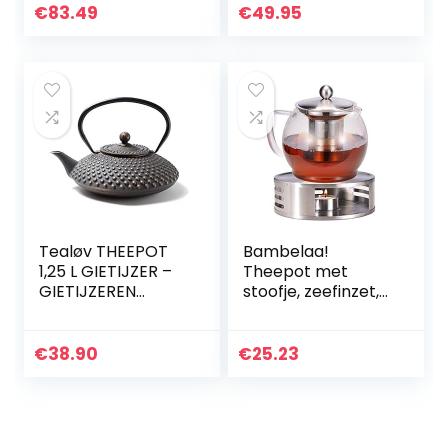
zwart
€
83.49
€
49.95
Tealøv THEEPOT
Bambelaa!
1,25 L GIETIJZER –
Theepot met
GIETIJZEREN
stoofje, zeefinzet,
THEEPOT Kambin
glazen theepot,
in Japanse Stijl –
koffiepot,
Met Uitneembare
theezeef, kan,
€
38.90
€
25.23
Roestvrijstalen
theewarmer, ca.
Theezeef –
1,2 liter
Binnenzijde
Volledig