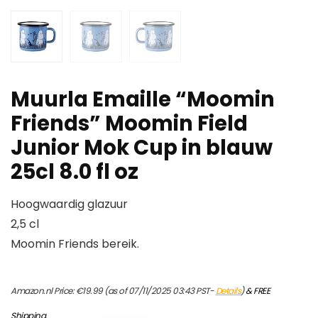
Muurla Emaille “Moomin
Friends” Moomin Field
Junior Mok Cup in blauw
25cl 8.0 fl oz
Hoogwaardig glazuur
2,5 cl
Moomin Friends bereik.
Amazon.nl Price:
€
19.99
(as of 07/11/2025 03:43 PST-
Details
)
&
FREE
Shipping
.