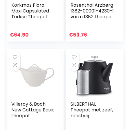
Korkmaz Flora
Rosenthal Arzberg
Maxi Capsulated
1382-00001-4230-1
Turkse Theepot
vorm 1382 theepot
Set met gehard
6 personen, 1,20 l,
glazen deksel – 1,1
wit
& 2 liter, lichtblauw
€
64.90
€
53.76
Villeroy & Boch
SILBERTHAL
New Cottage Basic
Theepot met zeef,
theepot
roestvrij
staal,dubbelwandi
g, inhoud van 1 liter,