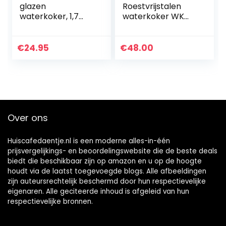
glazen
Roestvrijstalen
waterkoker, 1,7
waterkoker WK
liter, 2200 watt,
402
LED-
binnenverlichting,
€
24.95
€
48.00
360°-basis,
winnaarsprijs/pres
tatie huis- en
tuintest 02/2019, 1,7
liter, zwart, zilver
Over ons
Huiscafedaentje.nl is een moderne alles-in-één
prijsvergelijkings- en beoordelingswebsite die de beste deals
biedt die beschikbaar zijn op amazon en u op de hoogte
houdt via de laatst toegevoegde blogs. Alle afbeeldingen
zijn auteursrechtelijk beschermd door hun respectievelijke
eigenaren. Alle geciteerde inhoud is afgeleid van hun
respectievelijke bronnen.