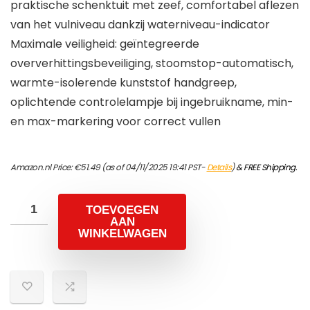
praktische schenktuit met zeef, comfortabel aflezen
van het vulniveau dankzij waterniveau-indicator
Maximale veiligheid: geïntegreerde
oververhittingsbeveiliging, stoomstop-automatisch,
warmte-isolerende kunststof handgreep,
oplichtende controlelampje bij ingebruikname, min-
en max-markering voor correct vullen
Amazon.nl Price:
€
51.49
(as of 04/11/2025 19:41 PST-
Details
)
&
FREE Shipping
.
TOEVOEGEN
AAN
WINKELWAGEN