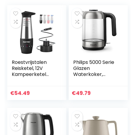
Roestvrijstalen
Philips 5000 Serie
Reisketel, 12V
Glazen
Kampeerketel
Waterkoker,
Thermos
Inhoud 1.7L met
Koffiekopjes
Veerdeksel en
Reiswaterkoker,
Indicatielampje,
€
54.49
€
49.79
Autoketelverwarm
Kopjesaanduiding,
ing Slimme…
Afneembaar
Deksel,
Gemakkelijk
hervullen
(HD9339/80)