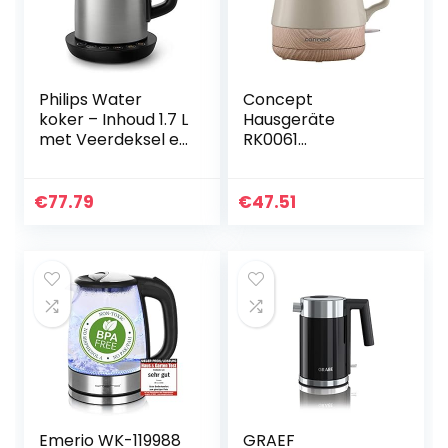
Philips Water
Concept
koker – Inhoud 1.7 L
Hausgeräte
met Veerdeksel en
RK0061
Indicatielampje,
Keramische
RVS, Draaivoet
waterkoker, 1 liter,
(HD9359/90)
koffiebruin
€
77.79
€
47.51
Emerio WK-119988
GRAEF