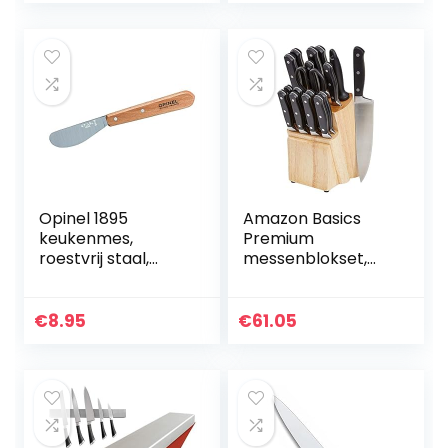
voor pompoen…
Opinel 1895
Amazon Basics
keukenmes,
Premium
roestvrij staal,
messenblokset,
bruin, 22,4 x 5,6 x 1
18-delig, zwart
cm
€
8.95
€
61.05