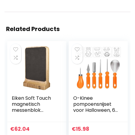
Related Products
Eiken Soft Touch
O-Kinee
magnetisch
pompoensnijset
messenblok
voor Halloween, 6
(standaard)
stuks
gereedschap van
roestvrij staal met
€
62.04
€
15.98
10 snijsjablonen