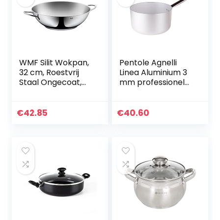
WMF Silit Wokpan,
Pentole Agnelli
32 cm, Roestvrij
Linea Aluminium 3
Staal Ongecoat,
mm professionele
Inductie,
braadpan hoog
Vaatwasmachineb
met roestvrijstalen
estendig, Zilver
handgreep, zilver,
€
42.85
€
40.60
24 cm