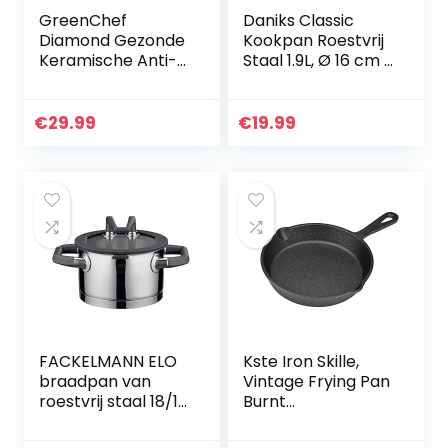
GreenChef
Daniks Classic
Diamond Gezonde
Kookpan Roestvrij
Keramische Anti-
Staal 1.9L, Ø 16 cm |
aanbak 28 cm/ 4,3
Inductie
liter Sauteerpan
Soeppanen met
met Deksel en 2
Glazen Deksel |
€
29.99
€
19.99
Zijgrepen,
Interne
Koekenpan, PFAS-
Maataanduiding
Vrij, Geschikt voor
Inductie,
Ovenbestendig tot
160˚C, Zwart
FACKELMANN ELO
Kste Iron Skille,
braadpan van
Vintage Frying Pan
roestvrij staal 18/10
Burnt
met schaal binnen
antiaanbaklaag, 16
Ø 16 cm
cm, 20 cm