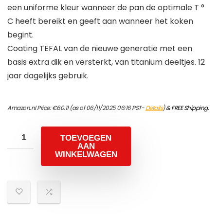
een uniforme kleur wanneer de pan de optimale T °
C heeft bereikt en geeft aan wanneer het koken
begint.
Coating TEFAL van de nieuwe generatie met een
basis extra dik en versterkt, van titanium deeltjes. 12
jaar dagelijks gebruik.
Amazon.nl Price:
€
60.11
(as of 06/11/2025 06:16 PST-
Details
)
&
FREE Shipping
.
TOEVOEGEN
AAN
WINKELWAGEN