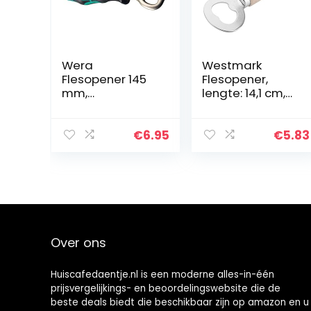
Wera
Westmark
Flesopener 145
Flesopener,
mm,
lengte: 14,1 cm,
05030005003
hout/staal,
Woody,
lichtbruin/zilver,
€
6.95
€
5.83
10082270
Over ons
Huiscafedaentje.nl is een moderne alles-in-één
prijsvergelijkings- en beoordelingswebsite die de
beste deals biedt die beschikbaar zijn op amazon en u