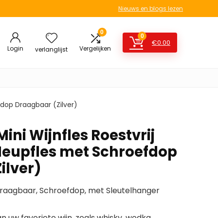
Nieuws en blogs lezen
0
0
€
0.00
Login
Vergelijken
verlanglijst
fdop Draagbaar (Zilver)
ini Wijnfles Roestvrij
Heupfles met Schroefdop
ilver)
aagbaar, Schroefdop, met Sleutelhanger
n uw favoriete wijn, zoals whisky, wodka