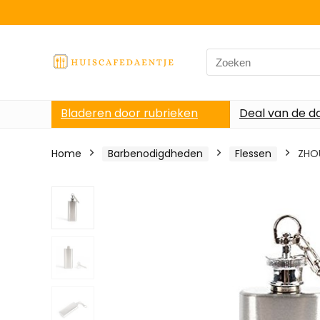
Search
for:
Bladeren door rubrieken
Deal van de d
Home
Barbenodigdheden
Flessen
ZHOU