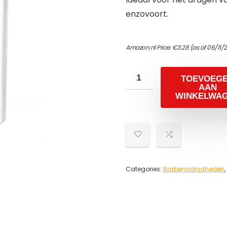
enzovoort.
Amazon.nl Price:
€
3.28
(as of 06/11/
TOEVOEG
AAN
WINKELWA
Categories:
Barbenodigdheden
,