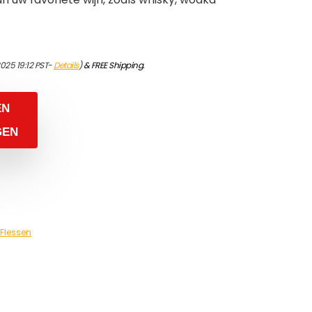
2025 19:12 PST-
Details
)
&
FREE Shipping
.
EN
GEN
Flessen