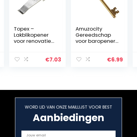
Topex –
Amuzocity
Lakblikopener
Gereedschap
voor renovatie-
voor baropener,
en
flesopener, bier,
afwerkingswerkz
muzieknoten,
aamheden met
sleutels, ananas
€
7.03
€
6.99
flesopener en
flamingo,
gat voor
gouden sleutel
deurgreep
WORD LID VAN ONZE MAILLIJST VOOR BEST
Aanbiedingen