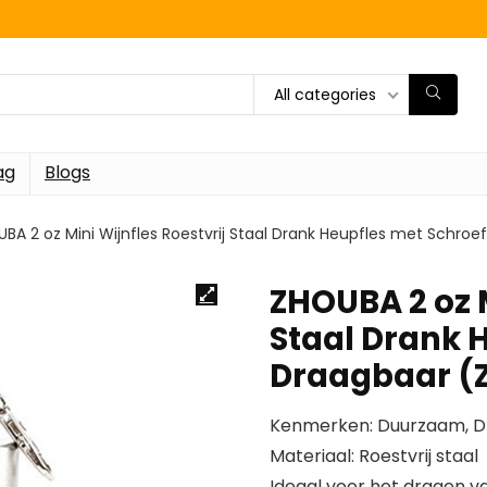
All categories
ag
Blogs
BA 2 oz Mini Wijnfles Roestvrij Staal Drank Heupfles met Schroe
ZHOUBA 2 oz M
Staal Drank 
Draagbaar (Z
Kenmerken: Duurzaam, Dr
Materiaal: Roestvrij staal
Ideaal voor het dragen va