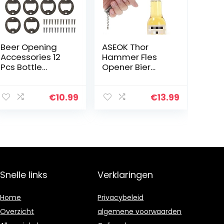
Beer Opening
ASEOK Thor
Accessories 12
Hammer Fles
Pcs Bottle
Opener Bier
Opener Part
Opener Big
Flesopener Bier
Perfect Gift Bar
Flesopener Klein
Wijn Mjolnir
€
10.99
€
13.99
Accessoires
Bayram® Gold,
Voor Het
Mjolnir Quake
Openen Van
Bier Fles
Bier…
Opener…
Snelle links
Verklaringen
Home
Privacybeleid
Overzicht
algemene voorwaarden