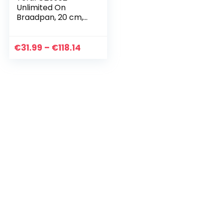
Unlimited On
Braadpan, 20 cm,
Zwart
Prijsklasse:
€
31.99
–
€
118.14
€31.99
tot
€118.14