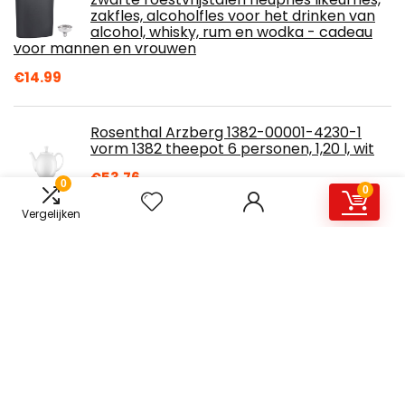
zakfles, alcoholfles voor het drinken van
alcohol, whisky, rum en wodka - cadeau
voor mannen en vrouwen
€
14.99
Rosenthal Arzberg 1382-00001-4230-1
vorm 1382 theepot 6 personen, 1,20 l, wit
€
53.76
0
0
Vergelijken
Toastabags Magnetron stoom (Pak van
50) Medium Zakken, 21 x 16,5 x 1,5 cm
€
4.41
Gietijzeren Ondiepe Concave Wok, Zwart,
30,5 cm, Brede Handvatten - van KICHLY
€
26.99