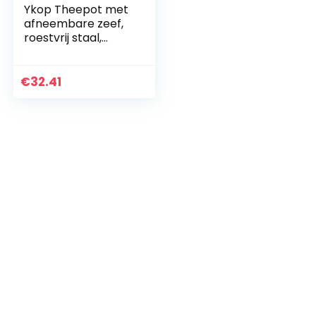
Ykop Theepot met
afneembare zeef,
roestvrij staal,
theemaker,
theeketel, theezeef
voor losse bladen,
€
32.41
theekannen…