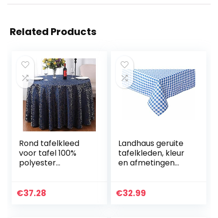
Related Products
Rond tafelkleed
Landhaus geruite
voor tafel 100%
tafelkleden, kleur
polyester
en afmetingen
tafelkleed
naar keuze, 100%
Tafelkleden
katoen (130 x 340
Groothandel
cm rechthoek,
€
37.28
€
32.99
Aangepaste
blauw-wit geruit)
eettafelhoes voor