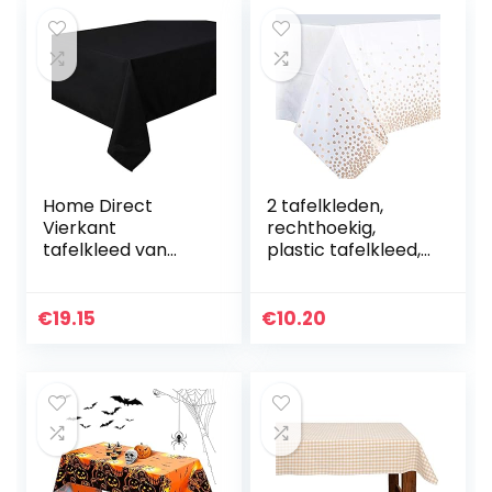
bruiloften…
Home Direct
2 tafelkleden,
Vierkant
rechthoekig,
tafelkleed van
plastic tafelkleed,
hoogwaardige
137 x 274 cm,
stof, zwart, 180 x
waterdichte
180 cm
tafelkleden wit
€
19.15
€
10.20
met roségouden
stippen…