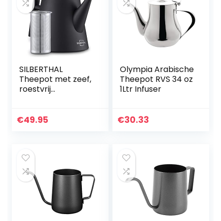
SILBERTHAL
Olympia Arabische
Theepot met zeef,
Theepot RVS 34 oz
roestvrij
1Ltr Infuser
staal,dubbelwandi
g, inhoud van 1 liter,
zwart
€
49.95
€
30.33