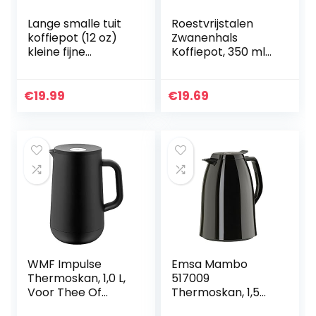
Lange smalle tuit
Roestvrijstalen
koffiepot (12 oz)
Zwanenhals
kleine fijne
Koffiepot, 350 ml
roestvrijstalen giet
Theepot Smalle
over
Uitloop Koffie
druppelkoffiepot
Druppelpot Ketel
€
19.99
€
19.69
zwanenhals
voor Home Office
theeketel (zwart,
Bar(Zwart)
350 ml)
WMF Impulse
Emsa Mambo
Thermoskan, 1,0 L,
517009
Voor Thee Of
Thermoskan, 1,5
Koffie, Druksluiting
liter, Quick Tip-