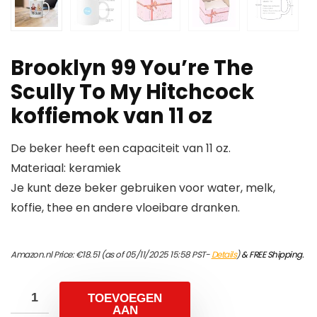
Brooklyn 99 You’re The
Scully To My Hitchcock
koffiemok van 11 oz
De beker heeft een capaciteit van 11 oz.
Materiaal: keramiek
Je kunt deze beker gebruiken voor water, melk,
koffie, thee en andere vloeibare dranken.
Amazon.nl Price:
€
18.51
(as of 05/11/2025 15:58 PST-
Details
)
&
FREE Shipping
.
TOEVOEGEN
AAN