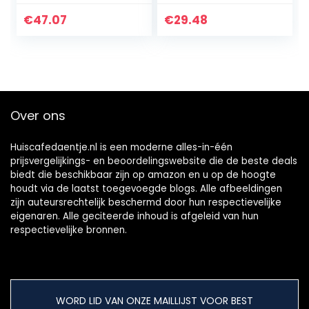
Houdt Dranken 24
sluiting, 100% dicht,
Uur Koud En Warm,
houdt 12 uur
€
47.07
€
29.48
Zwart
warm/24 uur koud,
hoogglans zwart
Over ons
Huiscafedaentje.nl is een moderne alles-in-één
prijsvergelijkings- en beoordelingswebsite die de beste deals
biedt die beschikbaar zijn op amazon en u op de hoogte
houdt via de laatst toegevoegde blogs. Alle afbeeldingen
zijn auteursrechtelijk beschermd door hun respectievelijke
eigenaren. Alle geciteerde inhoud is afgeleid van hun
respectievelijke bronnen.
WORD LID VAN ONZE MAILLIJST VOOR BEST