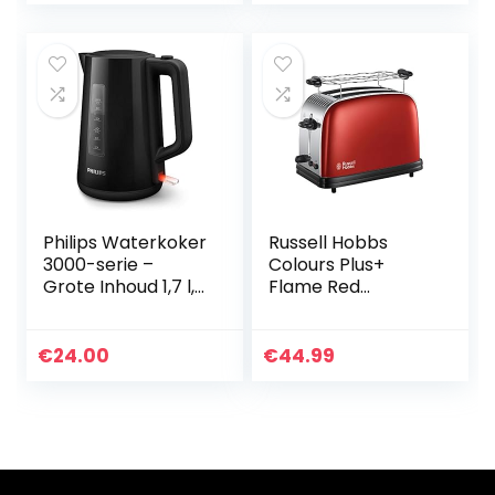
Philips Waterkoker
Russell Hobbs
3000-serie –
Colours Plus+
Grote Inhoud 1,7 l,
Flame Red
Droogkookbeveiligi
Broodrooster
ng,
Rood, Extra Brede
Kopjesaanduiding,
Sleuven, Extra Snel,
€
24.00
€
44.99
Kalkfilter,
Makkelijk
Veerdeksel met
Reinigbaar, RVS,
Drukknop,
Hoogglans Rood,
Indicatielampje,
23330-56
360° Snoerloze
Basis, Strix-